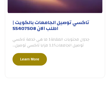
تاكسي توصيل الجامعات بالكويت |
اطلب الان 55407508
جدول محتويات المقالة1 ما هي خدمة تاكسي
توصيل الجامعات؟1.1 مزايا تاكسي توصيل…
Learn More