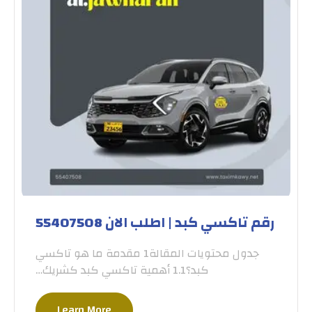
رقم تاكسي كبد | اطلب الان 55407508
جدول محتويات المقالة1 مقدمة ما هو تاكسي
كبد؟1.1 أهمية تاكسي كبد كشريك…
Learn More