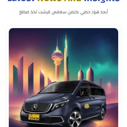
أبجد هوز حطي كلمن سعفص قرشت ثخذ ضظغ