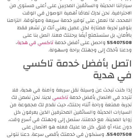
سياراتنا الحديثة والسائقين المدربين على أعلى مستوى من
الاحترافية. نحن ندرك تمامًا أهمية الوصول في الوقت
المحدد، لذا نعمل على توفير خدمة سريعة وموثوقة. التزامنا
بتوفير تجربة ممتازة لكل عميل يعني أنك لن تشعر فقط
بالأمان، بل ستستمتع أيضًا برحلتك معنا. اتصل بنا على
55407508
واحصل على أفضل خدمة
تاكسي في هدية
،
ودعنا نأخذك إلى وجهتك براحة وسهولة.
اتصل بأفضل خدمة تاكسي
في هدية
إذا كنت تبحث عن وسيلة نقل سريعة وآمنة في هدية، فلا
تتردد في الاتصال بأفضل خدمة
تاكسي
لدينا. نحن نضمن لك
تجربة ممتعة وراحة أثناء رحلتك، حيث نقدم لك مجموعة من
السيارات الحديثة والسائقين المحترفين الذين يعرفون كل
زوايا المدينة. مع خدمتنا، ستصل إلى وجهتك في أسرع وقت،
دون عناء أو قلق. كل ما عليك فعله هو الاتصال على
55407508
، وسنكون في خدمتك بأقصى سرعة. دعنا نتولى