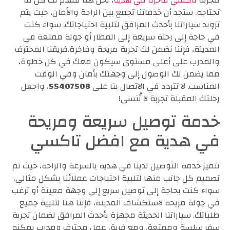
لتجربة
تاكسي فاخرة في هدية
، نحن هنا لنقدم لك كل ما
تحتاجه. ستجد أن خدماتنا تجمع بين الراحة والأمان، حيث يتم
تزويد سياراتنا بأحدث المرافق لتلبية احتياجاتك. سواء كنت
في حاجة إلى رحلة سريعة إلى المطار أو جولة ممتعة في
المدينة، فإننا نضمن لك تجربة مريحة وفاخرة.فريقنا المحترف
والمدرب على أعلى مستوى سيكون معك في كل خطوة،
مما يضمن لك الوصول إلى وجهتك بأمان وفي الوقت
المناسب. لا تتردد في الاتصال بنا على
55407508
، واجعل
رحلتك المقبلة تجربة لا تُنسى!
خدمة توصيل سريعة ومريحة
في هدية مع افضل تاكسي
تتميز خدمة التوصيل لدينا في هدية بالسرعة والراحة، حيث تم
تصميم كل جانب منها لتلبية احتياجات عملائنا بشكل مثالي.
سواء كنت بحاجة إلى توصيل سريع إلى وجهة معينة أو ترغب
في جولة مريحة لاستكشاف المدينة، فإننا هنا لتلبية جميع
طلباتك. سياراتنا الحديثة مجهزة بأحدث المرافق لضمان تجربة
سفر سلسة وممتعة. ومع فريق عمل محترف ومدرب يمكنه