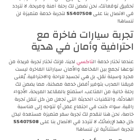
تحقيق توقعاتك، نحن نضمن لك رحلة آمنة ومريحة. لا تتردد
في الاتصال بنا على
55407508
لتجربة خدمة متميزة لن
تنساها!
تجربة سيارات فاخرة مع
احترافية وأمان في هدية
عندما تختار خدمة ال
تاكسي
لدينا، فإنك تختار تجربة فريدة من
نوعها تجمع بين الفخامة والأمان. سياراتنا الفاخرة ليست
مجرد وسيلة نقل، بل هي تجسيد للراحة والاحترافية. يُعنى
فريقنا المدرب بتوفير أفضل خدمة ممكنة، مما يضمن لك
رحلة خالية من المتاعب. استمتع بالمقاعد المريحة، الأجواء
الهادئة، والتقنيات الحديثة التي تجعل من كل تنقل تجربة
راقية. سواء كنت في اجتماع عمل أو تتوجه إلى مناسبة
خاصة، نحن هنا لنقدم لك تجربة سفر متميزة مستعدة لبذل
كل جهد لإرضائك. لا تتردد في الاتصال بنا على
55407508
لتجربة استثنائية لن تنساها!