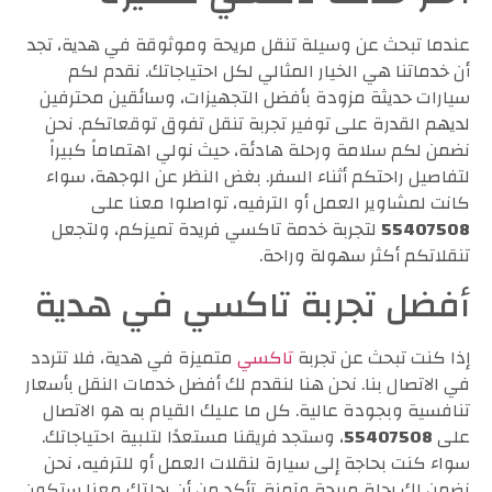
عندما تبحث عن وسيلة تنقل مريحة وموثوقة في هدية، تجد
أن خدماتنا هي الخيار المثالي لكل احتياجاتك. نقدم لكم
سيارات حديثة مزودة بأفضل التجهيزات، وسائقين محترفين
لديهم القدرة على توفير تجربة تنقل تفوق توقعاتكم. نحن
نضمن لكم سلامة ورحلة هادئة، حيث نولي اهتماماً كبيراً
لتفاصيل راحتكم أثناء السفر. بغض النظر عن الوجهة، سواء
كانت لمشاوير العمل أو الترفيه، تواصلوا معنا على
55407508
لتجربة خدمة تاكسي فريدة تميزكم، ولتجعل
تنقلاتكم أكثر سهولة وراحة.
أفضل تجربة تاكسي في هدية
إذا كنت تبحث عن تجربة
تاكسي
متميزة في هدية، فلا تتردد
في الاتصال بنا. نحن هنا لنقدم لك أفضل خدمات النقل بأسعار
تنافسية وبجودة عالية. كل ما عليك القيام به هو الاتصال
على
55407508
، وستجد فريقنا مستعدًا لتلبية احتياجاتك.
سواء كنت بحاجة إلى سيارة لنقلات العمل أو للترفيه، نحن
نضمن لك رحلة مريحة وآمنة. تأكد من أن رحلتك معنا ستكون