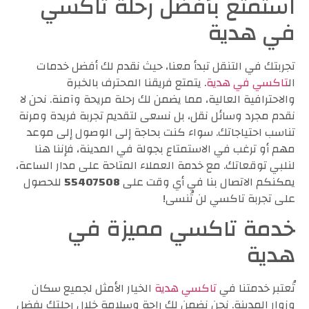
استمتع بأفضل رحلة تاكسي
في هدية
تجربتك في التنقل تبدأ معنا، حيث نقدم لك أفضل خدمات
ال
تاكسي في هدية
. يتمتع فريقنا المحترف بالخبرة
والاحترافية العالية، مما يضمن لك رحلة مريحة وآمنة. نحن لا
نقدم مجرد وسائل نقل، بل نسعى لتقديم تجربة فريدة ومرنة
تناسب احتياجاتك. سواء كنت بحاجة إلى الوصول إلى موعد
مهم أو ترغب في الاستمتاع بجولة في المدينة، فإننا هنا
لنلبي توقعاتك. مع خدمة العملاء المتاحة على مدار الساعة،
يمكنكم الاتصال بنا في أي وقت على
55407508
للحصول
على تجربة تاكسي لن تُنسى!
خدمة تاكسي مميزة في
هدية
تُعتبر خدمتنا في
تاكسي هدية
الخيار الأمثل لجميع سكان
وزوار المدينة. نحن نضمن لك راحة وسلامة خلال رحلتك بفضل