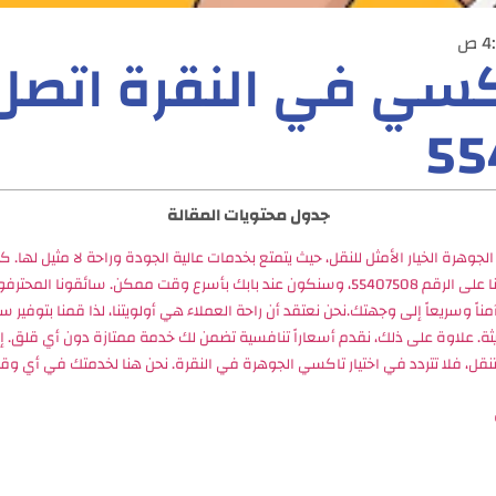
 ص
سي في النقرة اتصل 
55
جدول محتويات المقالة
لجوهرة الخيار الأمثل للنقل، حيث يتمتع بخدمات عالية الجودة وراحة لا مثيل لها. 
نقل موثوقة، عليك الاتصال بنا على الرقم 55407508، وسنكون عند بابك بأسرع وقت ممكن. سائقو
مناً وسريعاً إلى وجهتك.نحن نعتقد أن راحة العملاء هي أولويتنا، لذا قمنا بتوفير
يثة. علاوة على ذلك، نقدم أسعاراً تنافسية تضمن لك خدمة ممتازة دون أي قلق. إ
التنقل، فلا تتردد في اختيار تاكسي الجوهرة في النقرة. نحن هنا لخدمتك في أي وقت