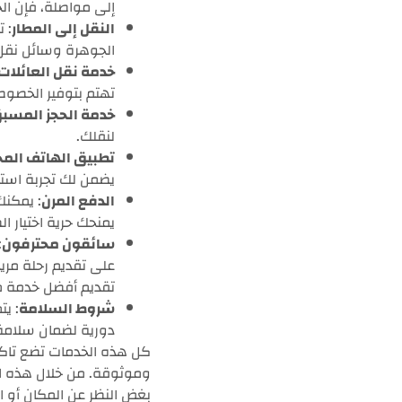
إلى مواصلة، فإن ا
النقل إلى المطار
: 
الجوهرة وسائل نقل م
خدمة نقل العائلات
تهتم بتوفير الخصوصي
خدمة الحجز المسب
لنقلك.
تطبيق الهاتف الم
يضمن لك تجربة است
الدفع المرن
: يمكنك
يمنحك حرية اختيار ا
سائقون محترفون
:
على تقديم رحلة مريح
تقديم أفضل خدمة م
شروط السلامة
: ي
دورية لضمان سلامة 
كل هذه الخدمات تضع تاكس
وموثوقة. من خلال هذه ال
بغض النظر عن المكان أو ا