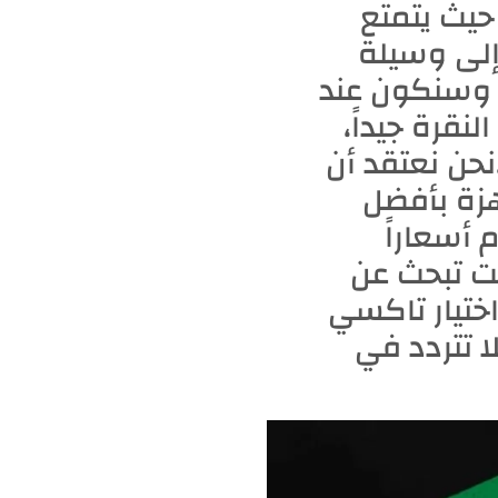
 حيث يتمتع
 إلى وسيلة
 موثوقة، عليك الاتصال بنا على الرقم 55407508، وسنكون عند
قرة جيداً،
نحن نعتقد أن
هزة بأفضل
 أسعاراً
ت تبحث عن
اختيار تاكسي
 تتردد في