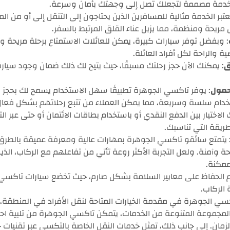
لخدمة مصممة لتجعلك تصل إلى وجهتك بأمان وسرعة.
تعتبر الخدمة مثالية للمسافرين الذين يحتاجون إلى التنقل إلى أو من ال
ريحة ومنظمة، مما يزيل عناء القلق المرتبط بالسفر.
: وبفضل توفر سيارات كبيرة، يمكن للعائلات الاستمتاع برحلة مريحة
ة والراحة لكل أفراد العائلة.
ق
: يمكنك الآن حجز رحلتك مسبقًا، حيث يتيح لك ذلك ضمان وجود سيا
حمول
: يوفر تاكسي الجوهرة تطبيقًا سهل الاستخدام يسمح لك بحجز 
خدام سلسة وسريعة، مما يمكن العملاء من تتبع رحلاتهم بشكل فعال
 الاختيار بين الدفع النقدي أو باستخدام بطاقات الائتمان أو حتى عبر الت
لطريقة التي تناسبك.
 يتمتع سائقو تاكسي الجوهرة بمهارات عالية ومعرفة عميقة بالطرق،
ة وآمنة. ولعل التجربة الأكثر روعة تأتي من تفاعلهم مع الركاب، الذي
مكنة.
تم الحفاظ على معايير السلامة بشكل صارم، حيث تخضع سيارات تاكس
الركاب.
ي الجوهرة في مقدمة الخيارات المتاحة لنقل الأفراد في المنطقة، 
مجموعة المتنوعة من الخدمات، يتمكن تاكسي الجوهرة من تلبية احت
لزمان. إلى جانب ذلك، تمثل خدمات النقل الخاصة بالتكسي عبر تقنيات