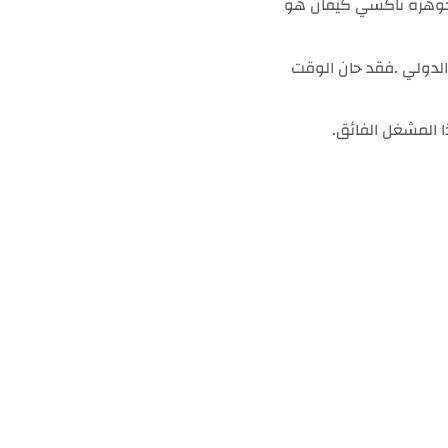
لجوهرة تاكسي كيفان هو
الدولي .فقد حان الوقت
 المشغل الفائق.