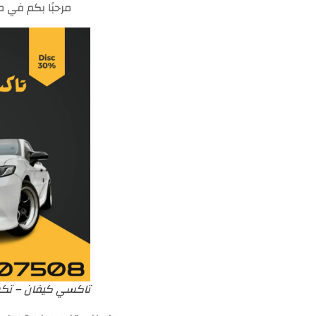
مرحبًا بكم في م
تاكسي كيفان – تك