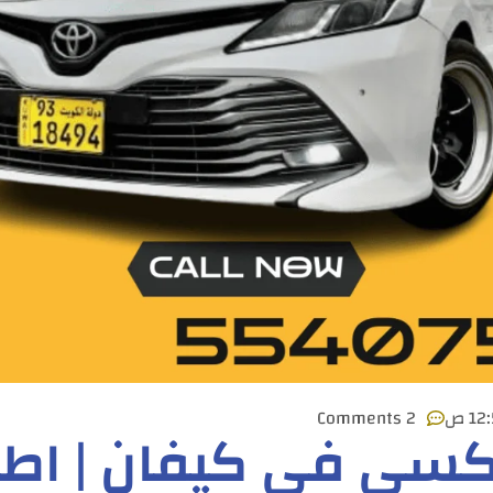
12 ص
2 Comments
كسي في كيفان | اطل