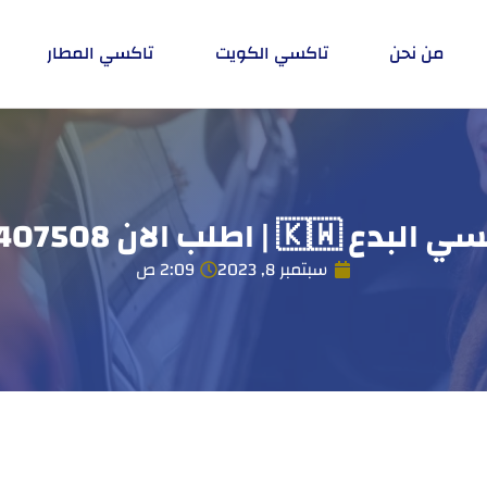
من نحن
تاكسي الكويت
تاكسي المطار
دع 🇰🇼 | اطلب الان 55407508
سبتمبر 8, 2023
2:09 ص