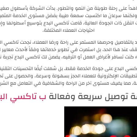
شاهداً على رحلة طويلة من النمو والتطور. بدأت الشركة بأسطول صغير
ولكنها سرعان ما اكتسبت سمعة طيبة بفضل مستوى الخدمة المتميز ا
ت النقل ذات الجودة العالية، قامت تاكسي البدع بتوسيع أسطولها وإض
احتياجات العملاء المختلفة.
 بالتفاصيل وحرصها المستمر على راحة ورضا العملاء، نجحت تاكسي الب
ف عند هذا الحد، بل استمرت في تطوير خدماتها وفقاً لأحدث معايير 
 كنت تسافر لأغراض العمل أو الترفيه، يضمن لك تاكسي البدع تجربة
تاكسي البدع على جودة الخدمة فقط، بل شملت أيضًا التحسينات التقن
التطبيقات الإلكترونية للعملاء الحجز بسهولة وسرعة، والحصول على تح
لة، مما يضيف مستوى آخر من الراحة والشفافية في التعامل مع الشر
 توصيل سريعة وفعالة
ب تاكسي الب