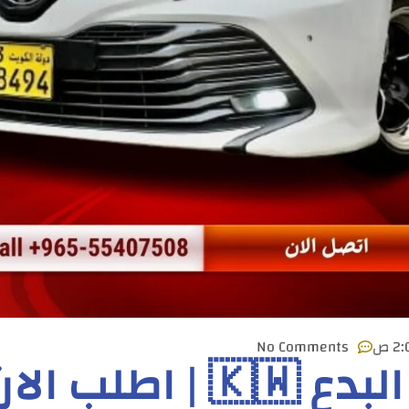
2 ص
No Comments
تاكسي البدع 🇰🇼 | اطلب ال