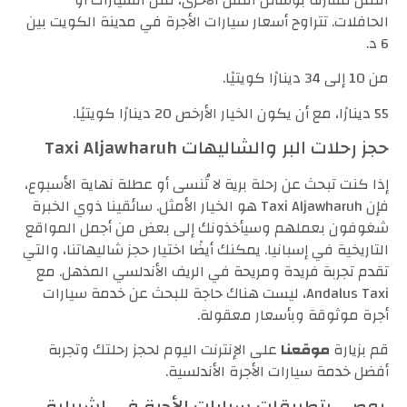
الحافلات. تتراوح أسعار سيارات الأجرة في مدينة الكويت بين
6 د.
من 10 إلى 34 دينارًا كويتيًا.
55 دينارًا، مع أن يكون الخيار الأرخص 20 دينارًا كويتيًا.
حجز رحلات البر والشاليهات Taxi Aljawharuh
إذا كنت تبحث عن رحلة برية لا تُنسى أو عطلة نهاية الأسبوع،
فإن Taxi Aljawharuh هو الخيار الأمثل. سائقينا ذوي الخبرة
شغوفون بعملهم وسيأخذونك إلى بعض من أجمل المواقع
التاريخية في إسبانيا. يمكنك أيضًا اختيار حجز شاليهاتنا، والتي
تقدم تجربة فريدة ومريحة في الريف الأندلسي المذهل. مع
Andalus Taxi، ليست هناك حاجة للبحث عن خدمة سيارات
أجرة موثوقة وبأسعار معقولة.
قم بزيارة
موقعنا
على الإنترنت اليوم لحجز رحلتك وتجربة
أفضل خدمة سيارات الأجرة الأندلسية.
يوصى بتطبيقات سيارات الأجرة في إشبيلية