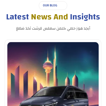
OUR BLOG
Latest
News And
Insights
أبجد هوز حطي كلمن سعفص قرشت ثخذ ضظغ