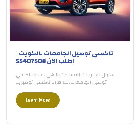
تاكسي توصيل الجامعات بالكويت |
اطلب الان 55407508
جدول محتويات المقالة1 ما هي خدمة تاكسي
توصيل الجامعات؟1.1 مزايا تاكسي توصيل…
Learn More