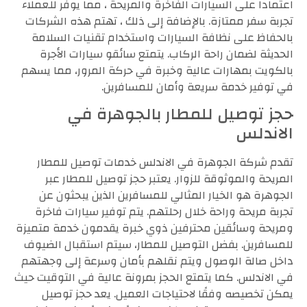
اعتماداً على السيارات الفاخرة والمريحة ، مما يوفر للعملاء
تجربة سفر ممتازة. بالإضافة إلى ذلك ، تهتم هذه الشركات
بالحفاظ على نظافة السيارات واستخدام تقنيات السلامة
الحديثة لضمان راحة الركاب. يتمتع سائقو سيارات الأجرة
بالكويت بمهارات عالية وخبرة في حركة المرور، مما يسهم
في توفير خدمة سريعة وأمان للمسافرين.
حجز توصيل للمطار بالجوهرة في
الاندلس
تقدم شركة الجوهرة في الاندلس خدمات توصيل للمطار
المريحة والموثوقة للزوار. يعتبر حجز توصيل للمطار عبر
الجوهرة هو الخيار المثالي للمسافرين الذين يبحثون عن
تجربة مريحة وراحة خلال رحلتهم. يتم توفير سيارات فاخرة
ومريحة وسائقين محترفين ذوي خبرة يقدمون خدمة متميزة
للمسافرين. بفضل التوصيل للمطار، سيتم استقبال الضيوف
داخل صالة الوصول ويتم نقلهم بأمان وسرعة إلى وجهتهم
في الاندلس. كما يتمتع الحجز بمرونة عالية في التوقيت حيث
يمكن تخصيصه وفقًا لاحتياجات العميل. يعد حجز توصيل