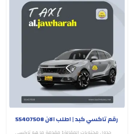
رقم تاكسي كبد | اطلب الان 55407508
جدول محتويات المقالة1 مقدمة ما هو تاكسي