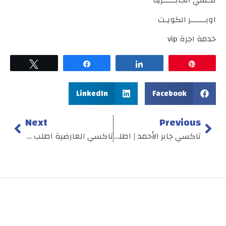
تكسي الجابـــــرية
اوبــــــر الكويـت
خدمة اجرة vip
Tweet
Share
Share
Pin
LinkedIn
Facebook
Next
Previous
تاكسي جابر الأحمد | اطلبـ 55407508ــ
تاكسي العارضية اطلب الأنـ 55407508ــــ