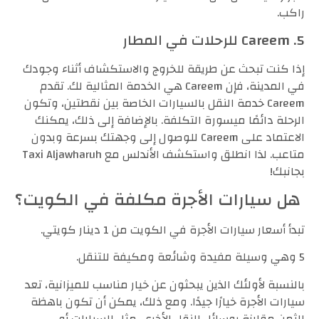
راكب.
5. Careem للرحلات في المطار
إذا كنت تبحث عن طريقة للخروج والاستكشاف أثناء وجودك
في المدينة، فإن Careem هي الخدمة المثالية لك. تقدم
Careem خدمة النقل بالسيارات الخاصة بين نقطتين، وتكون
الرحلة دائمًا ميسورة التكلفة. بالإضافة إلى ذلك، يمكنك
الاعتماد على Careem للوصول إلى وجهتك بسرعة وبدون
متاعب. لذا انطلق واستكشف الأندلس مع Taxi Aljawharuh
بجانبك!
هل سيارات الأجرة مكلفة في الكويت؟
تبدأ أسعار سيارات الأجرة في الكويت من 1 دينار كويتي.
5 وهي وسيلة مفيدة وشائعة ومكيفة للتنقل.
بالنسبة لأولئك الذين يبحثون عن خيار مناسب للميزانية، تعد
سيارات الأجرة خيارًا جيدًا. ومع ذلك، يمكن أن تكون باهظة
الثمن مقارنة بوسائل النقل الأخرى، مثل السيارات أو