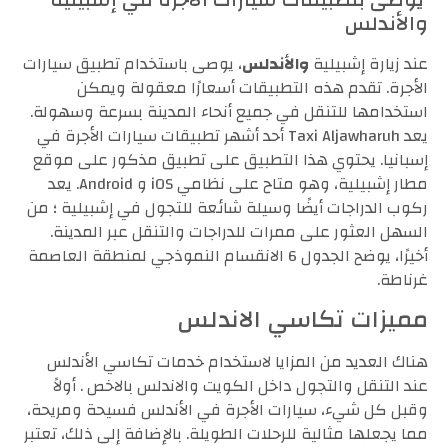
والأندلس
عند زيارة إشبيلية
والأندلس
، يوصى باستخدام تطبيق سيارات
الأجرة. تقدم هذه التطبيقات أسعارًا معقولة ويمكن
استخدامها للتنقل في جميع أنحاء المدينة بسرعة وسهولة.
يعد Taxi Aljawharuh أحد أشهر تطبيقات سيارات الأجرة في
إسبانيا. يحتوي هذا التطبيق على تطبيق مذكور على موقع
مطار إشبيلية، وهو متاح على نظامي iOS و Android. يعد
ركوب الدراجات أيضًا وسيلة شائعة للتجول في إشبيلية ؛ من
السهل العثور على ممرات للدراجات والتنقل عبر المدينة.
أخيرًا، يوضح الجدول 6 الانقسام النموذجي لمنطقة العاصمة
غرناطة.
مميزات تكاسي الاندلس
هناك العديد من المزايا لاستخدام خدمات تكاسي الأندلس
عند التنقل والتجول داخل الكويت والاندلس بالاخص . أولاً
وقبل كل شيء، سيارات الأجرة في الأندلس فسيحة ومريحة،
مما يجعلها مثالية للرحلات الطويلة. بالإضافة إلى ذلك، تعتبر