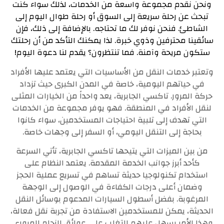
ونحن نقدم مجموعة واسعة من الخدمات، لذلك سواء كنت
تبحث عن رحلة سريعة إلى السوق أو رحلة طوال اليوم إلى
الشاطئ.
فنحن نوفر لك ما تحتاجه. بالإضافة إلى ذلك، فإن
سائقينا محترفين وذوي خبرة.
لذا يمكنك التأكد من أن رحلتك
ستكون مريحة وآمنة. فما تنتظرون؟ يقدم لنا دعوة اليوم!
وتعتبر خدمات النقل من الأساسيات التي يعتمد عليها الأفراد
في حياتهم اليومية، خاصة في المدن الكبرى حيث تزداد
حركة المرور. تاكسي الجابرية، يعد واحداً من الخيارات المثلى
لنقل الأفراد في المنطقة. فهو يوفر مجموعة من الخدمات
التي تهدف إلى تلبية احتياجات المستخدمين، سواء كانوا
بحاجة إلى التنقل اليومي، أو السفر إلى وجهات خاصة.
من بين الميزات التي يتيحها تاكسي الجابرية، تأتي السرعة
كأحد أبرز جوانب الخدمة المقدمة. يعتمد النظام على
استخدام تكنولوجيا حديثة تساهم في تسريع عملية الحجز
وضمان أعلى درجات الكفاءة في الوصول إلى الوجهة
المرغوبة. بفضل أسطول السيارات المدعوم بوسائل النقل
الحديثة، يمكن للمستخدمين الاستفادة من تجربة نقل فعالة،
وهذا الأمر يسهل عليهم التغلب على عوائق الزحام المروري.