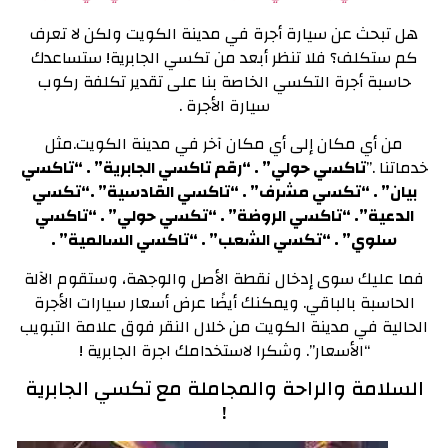
هل تبحث عن سيارة أجرة في مدينة الكويت ولكن لا تعرف
كم ستكلف؟ ف
لا تنظر أبعد من تكسي الجابرية! ستساعدك
حاسبة أجرة التكسي الخاصة بنا على تقدير تكلفة ركوب
سيارة الأجرة .
من أي مكان إلى أي مكان آخر في مدينة الكويت.مثل
خدماتنا .”
تاكسي حولي” . “رقم تاكسي الجابرية” . “تاكسي
بيان” . “تكسي مشرف” . “تاكسي القادسية” .
“تكسي
الدعية”. “تاكسي الروضة” . “تكسي حولي” . “تاكسي
سلوي” . “تكسي الشعب” . “تاكسي السالمية” .
فما عليك سوى إدخال نقطة الأصل والوجهة، وستقوم الآلة
الحاسبة بالباقي.
ويمكنك أيضًا عرض أسعار سيارات الأجرة
الحالية في مدينة الكويت من خلال النقر فوق علامة التبويب
“الأسعار”. و
شكرا لاستخدامك اجرة الجابرية !
السلامة والراحة والمجاملة مع تكسي الجابرية
!