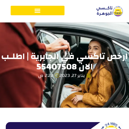
ارخص تاكسي في الجابرية | اطلـب
الان 55407508
يناير 27, 2023
2:22 ص