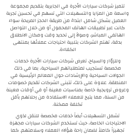
تتميز شركات سيارات الأجرة في الجابرية بتقديم مجموعة
واسعة من المزايا والتسهيلات التي تسهم في تحسين تجربة
العميل بشكل شامل. ابتداءً من طريقة الحجز المريحة سواء
كانت عبر تطبيقات الهاتف المحمول أو من خلال التواصل
الهاتفي المباشر، وصولاً إلى تحديد وقت ومكان الانطلاق
بدقة، تهتم الشركات بتلبية احتياجات عملائها بمنتهى
الكفاءة.
وللزوّار والسياح، تعرض شركات سيارات الأجرة خدمات
مخصصة تستجيب لمتطلباتهم السياحية، بما في ذلك
الجولات السياحية والإرشادات حول المعالم الرئيسية في
المنطقة. علاوة على ذلك، تتبنى الشركات تقديم خصومات
وعروض ترويجية خاصة بمناسبات معينة أو في أوقات معينة
من السنة، مما يتيح للعملاء الاستفادة من رحلاتهم بأقل
تكلفة ممكنة.
تشمل التسهيلات أيضاً خدمات مخصصة للنقل لذوي
الاحتياجات الخاصة، حيث تستخدم الشركات سيارات مجهزة
تجهيزاً كاملاً لضمان راحة هؤلاء العملاء وسلامتهم. كما