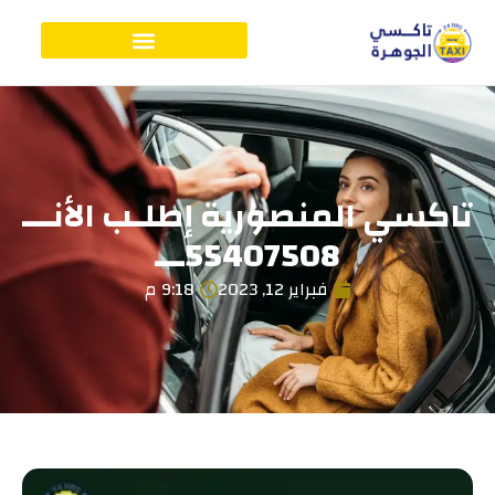
تاكسي المنصورية إطلـب الأنـــ
55407508ـــ
فبراير 12, 2023
9:18 م