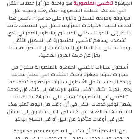
الجوهرة
تاكسي المنصورية
هو واحدة من أبرز خدمات النقل
التي تقدمها منطقة المنصورية، حيث يعتبر وسيلة نقل
موثوقة ومريحة للسكان والزوار على حد سواء. تأسس هذا
الخدمة لتلبية الاحتياجات المتزايدة للنقل في المنطقة، خاصة
بالنظر إلى النمو السكاني المتسارع والتطوير العمراني الذي
تشهده. يساهم تاكسي المنصورية في تسهيل التنقل
ويساعد على ربط المناطق المختلفة داخل المنصورية، مما
يعزز من حركة المرور المحلية.
أسطول سيارات تاكسي الجوهرة بالمنصورية يتكون من
سيارات حديثة مجهزة بأحدث التقنيات التي تضمن سلامة
وراحة الركاب. يشمل الأسطول سيارات مريحة ومكيفة، مما
يجعل تجربة التنقل أفضل بكثير. بالإضافة إلى ذلك، فإن خدمة
“تاكسي في المنصورية” تعمل على مدار 24 ساعة، مما
يضمن توفير خدمات النقل في أي وقت من اليوم. تعتبر هذه
الميزة مهمة للعديد من الأشخاص الذين يحتاجون إلى وسائل
نقل في أوقات متأخرة من الليل أو في الصباح الباكر.
من الملاحظ أيضا أن تاكسي المنصورية يقدم مجموعة
متنوعة من الخدمات، بما في ذلك خدمات النقل من وإلى