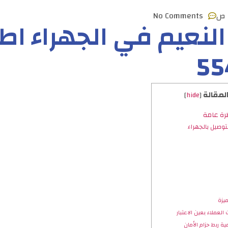
No Comments
نعيم في الجهراء اطل
55
لمقالة
]
hide
[
رة عامة
لتوصيل بالجهراء
يزة
لعملاء بعين الاعتبار
ية ربط حزام الأمان