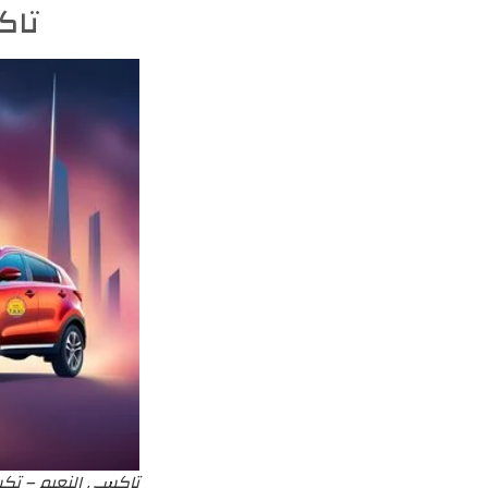
تاك
تاكسي النعيم – تكس