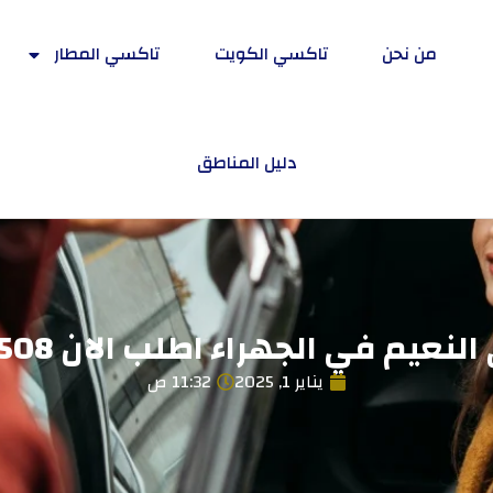
من نحن
تاكسي الكويت
تاكسي المطار
دليل المناطق
نعيم في الجهراء اطلب الان 55407508
يناير 1, 2025
11:32 ص