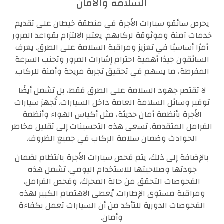
السلامة والأمان
يحرص سائقو سيارات الأجرة في منطقة خيطان على تقديم
خدمات آمنة وموثوقة لركابهم. يعتبر الالتزام بقواعد المرور
أمرًا أساسيًا في تعزيز ومراقبة السلامة على الطرق. يعرف
السائقون جيدًا أهمية احترام إشارات المرور وتجنب السرعة
المفرطة، ما يسهم في تحقيق تجربة مريحة وأمنة للركاب.
لا تقتصر جهود السلامة على الطرق فقط، بل تشمل أيضًا
توفير وسائل السلامة العامة داخل السيارات. تُجهز سيارات
الأجرة بأنظمة أمان حديثة، مثل أكياس الهواء وأنظمة
الفرامل المتقدمة. تسعى هذه التحسينات إلى تقليل مخاطر
الحوادث وضمان سلامة الركاب في جميع الظروف.
بالإضافة إلى ذلك، يتم فحص سيارات الأجرة بانتظام لضمان
جودتها وصلاحيتها للاستخدام اليومي. تشمل هذه
الفحوصات التحقق من حالة المحرك، وفحص الفرامل،
ومراقبة مستوى الإطارات. يُعطى الاهتمام الكبير لهذه
الفحوصات الدورية للتأكد من أن السيارات تعمل بكفاءة
وأمان.