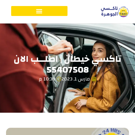
تاكسي خيطان | اطلــب الان
55407508
مارس 1, 2023
10:38 م