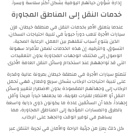
إدارة شؤون حياتهم اليومية بشكل أكثر سلاسة ويسراً.
خدمات النقل إلى المناطق المجاورة
عندما يتعلق الأمر بخدمات النقل في منطقة خيطان، فإن
سيارات الأجرة تلعب دوراً حيوياً في تلبية احتياجات السكان،
الذين يتنوع أسباب تنقلهم بين العمل، الرعاية الصحية،
التسوق، والترفيه. إن هذه الخدمات تضمن للأفراد سهولة
الوصول إلى مختلف الوجهات المجاورة بدون التعقيدات
التي قد تواجههم عند استخدام وسائل النقل العامة الأخرى.
تتمتع سيارات الأجرة في منطقة خيطان بمرونة عالية وقدرة
على تلبية احتياجات الركاب بشكل سريع وفعال. فهي تحمل
الركاب إلى وجهاتهم المقصودة بدون الاضطرار لتغيير وسائل
النقل أو الانتظار لفترات طويلة، ما يجعلها خياراً مريحاً وأقل
إجهاداً. كما أن السائقين عادة ما يكونون ذوي دراية واسعة
بالطرق والمسارات المؤدية إلى المناطق المجاورة، مما
يساهم في توفير الوقت والجهد على الركاب.
كل ذلك يعزز من جزئية الراحة والأمان في تجربة التنقل عبر