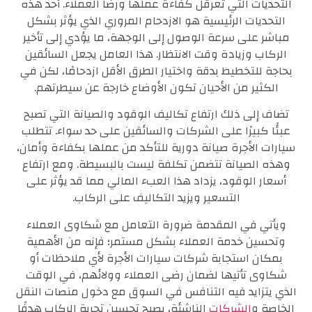
التحديات التي تعرقل كفاءة عملها ورضا العملاء. أحد هذه
التحديات الرئيسية هو الازدحام المروري الذي يؤثر بشكل
مباشر على سرعة الوصول إلى الوجهة، ما يؤدي إلى تأخير
الركاب وزيادة وقت الانتظار. هذا العامل يجعل السائقين
بحاجة للتخطيط بدقة واختيار الطرق الأقل ازدحامًا، لكن في
الكثير من الأحيان تكون الأوضاع خارجة عن سيطرتهم.
تضاف إلى ذلك ارتفاع تكاليف الوقود والصيانة التي تصبح
عبئًا كبيرًا على الشركات والسائقين على حد سواء. تتطلب
سيارات الأجرة صيانة دورية للتأكد من عملها بكفاءة وأمان،
وهذه الصيانة تتضمن تكلفة ليست بالبسيطة. ومع ارتفاع
أسعار الوقود، يزداد هذا العبء المالي مما قد يؤثر على
التسعير ويزيد التكاليف على الركاب.
ويأتي في المقدمة ضرورة التعامل مع شكاوى العملاء
وتحسين خدمة العملاء بشكل مستمر؛ فإنه من الأهمية
بمكان استجابة شركات سيارات الأجرة لأي ملاحظات أو
شكاوى تأتيها لضمان رضى العملاء وولائهم، في الوقت
الذي يتزايد فيه التنافس في السوق مع دخول منصات النقل
الخاصة و
الشركات
الناشئة، يصبح تحسين تجربة الركاب هدفًا