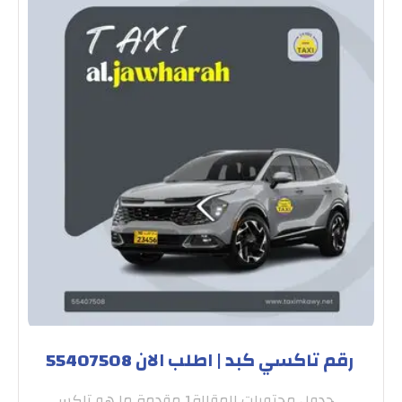
رقم تاكسي كبد | اطلب الان 55407508
جدول محتويات المقالة1 مقدمة ما هو تاكسي