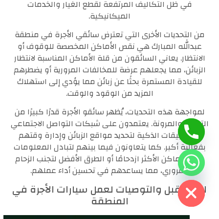
في ظل التكاليف المرتفعة لقطع الغيار والخدمات
الميكانيكية.
من التحديات الأخرى التي تعترض سائقي الأجرة في منطقة
عبدالله المبارك هي نقص الأماكن المخصصة للوقوف أو
الانتظار. يعاني السائقون من قلة الأماكن المناسبة لانتظار
الزبائن، مما يجعلهم عرضة للمخالفات المرورية أو يضطرهم
للقيادة المستمرة بحثًا عن زبائن مما يؤدي إلى استهلاك
المزيد من الوقود والوقت.
لمواجهة هذه التحديات، يُظهر سائقو الأجرة قدرًا كبيرًا من
التكيف والمرونة. يعتمدون على شبكات التواصل الاجتماعي
والتطبيقات الذكية لتحديد مواقع الزبائن وإدارة وقتهم
بفعالية أكبر. كما يتعاونون فيما بينهم لتبادل المعلومات
حول الأماكن الأكثر ازدحامًا أو الطرق الأفضل لتجنب الزحام
المروري، مما يساعدهم في تحسين أداء عملهم.
Hide Ch
المستقبل والتوصيات لعمل سيارات الأجرة في
المنطقة