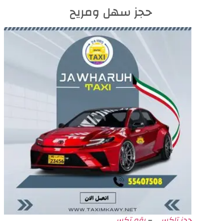
حجز سهل ومريح
حجز تاكسي
–
رقم تكسي