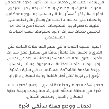
في زيادة الطلب على خدمات سيارات الأجرة. وجود العديد من
المراكز التجارية، والمطاعم، والمكاتب يجعل من الضروري
توفر وسائل نقل تُسهِّل التنقل السلس والسريع للموظفين
والعملاء على حد سواء. البحث عن وسائل نقل تعتمد على
تطبيقات تكنولوجيا المعلومات الحديثة أصبح دافعًا آخر
لتحسين خدمات سيارات الأجرة وتطويرها حسب احتياجات
المستفيدين.
البنية التحتية القوية والتي تدعم المواصلات العامة مثل
الطرق والجسور تعدّ عاملاً إضافيًا في تسهيل عمل سيارات
الأجرة. الطرق المعبدة والجسور الحديثة تساعد في تقليص
زمن الرحلات وتجنب الاختناقات المرورية، وبالتالي تحسين
جودة الخدمة المُقدَّمة. الاستثمارات في البنية التحتية
تؤدي إلى تجربة تنقل أكثر كفاءة وراحة للسكان والزوار.
مجمل هذه العوامل مجتمعة أدت إلى ازدهار قطاع سيارات
الأجرة في منطقة عبدالله المبارك، مما جعلها وجهة جذابة
للسكان والسياح ومجتمع الأعمال.
تحديات ووضع مهنة سائقي الأجرة