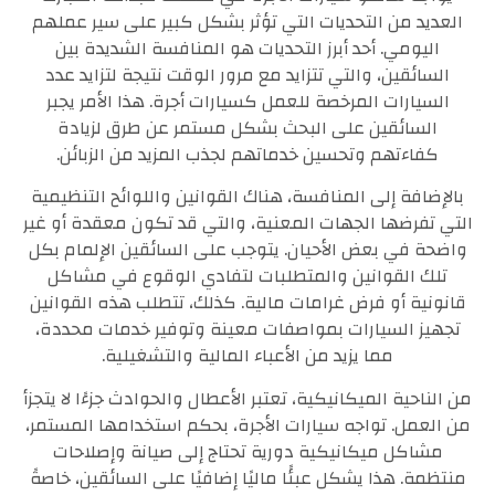
العديد من التحديات التي تؤثر بشكل كبير على سير عملهم
اليومي. أحد أبرز التحديات هو المنافسة الشديدة بين
السائقين، والتي تتزايد مع مرور الوقت نتيجة لتزايد عدد
السيارات المرخصة للعمل كسيارات أجرة. هذا الأمر يجبر
السائقين على البحث بشكل مستمر عن طرق لزيادة
كفاءتهم وتحسين خدماتهم لجذب المزيد من الزبائن.
بالإضافة إلى المنافسة، هناك القوانين واللوائح التنظيمية
التي تفرضها الجهات المعنية، والتي قد تكون معقدة أو غير
واضحة في بعض الأحيان. يتوجب على السائقين الإلمام بكل
تلك القوانين والمتطلبات لتفادي الوقوع في مشاكل
قانونية أو فرض غرامات مالية. كذلك، تتطلب هذه القوانين
تجهيز السيارات بمواصفات معينة وتوفير خدمات محددة،
مما يزيد من الأعباء المالية والتشغيلية.
من الناحية الميكانيكية، تعتبر الأعطال والحوادث جزءًا لا يتجزأ
من العمل. تواجه سيارات الأجرة، بحكم استخدامها المستمر،
مشاكل ميكانيكية دورية تحتاج إلى صيانة وإصلاحات
منتظمة. هذا يشكل عبئًا ماليًا إضافيًا على السائقين، خاصةً