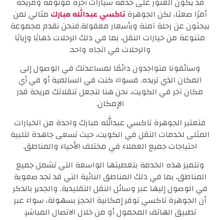
قد يكون العثور على خدمة سيارات أجرة موثوقة ومريحة
أمرًا صعبًا، لكن الجوهرة
تاكسي عبدالله مبارك
مثالي لمن
يبحثون عن رحلة آمنة وبأسعار معقولة.فنحن نقدم مجموعة
متنوعة من خيارات النقل، بما في ذلك الرحلات ذهابًا وإيابًا
والرحلات في اتجاه واحد.
وسائقونا متواجدون دائمًا لمساعدتك في الوصول إلى
المكان الذي تريده. فسواء كنت في السالمية أو في أي
مكان آخر في الكويت، نحن هنا لنجعل تنقلاتك مريحة قدر
الإمكان.
فتعتبر الجوهرة تاكسي عبدالله مبارك واحدة من الخيارات
المثلى لخدمات النقل في الكويت، حيث تسعى جاهدة لتلبية
احتياجات جميع العملاء في مختلف الأحياء والمناطق.
وتتميز هذه الخدمة بتغطيتها الواسعة التي تشمل جميع
المناطق، بما في ذلك المناطق النائية التي قد تجد صعوبة
في الوصول إليها عبر وسائل النقل التقليدية. والجدير بالذكر
أن الجوهرة تاكسي توفر إمكانية الحجز بسهولة، سواء عبر
تطبيق الهاتف المحمول أو من خلال الاتصال المباشر.