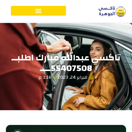
تاكسي عبدالله مبارك اطلبــ
55407508ــــ
فبراير 24, 2023
1:16 م