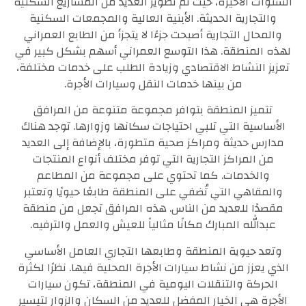
السنوات الأخيرة، حيث تم تطوير العديد من المشاريع السكنية
والتجارية الحديثة. الأبنية العالية والمجمعات السكنية
والمحال التجارية أصبحت جزءًا لا يتجزأ من الطابع العمراني
لهذه المنطقة. هذا التوسع العمراني أسهم بشكل كبير في
تعزيز النشاط الاقتصادي وزيادة الطلب على خدمات مختلفة،
من بينها خدمات النقل وسيارات الأجرة.
تتميز المنطقة بتوافر مجموعة متنوعة من المرافق
الأساسية التي تلبي احتياجات سكانها وزوارها. توجد هناك
مدارس حديثة ومراكز صحية متطورة، بالإضافة إلى العديد
من المراكز التجارية التي توفر مختلف أنواع المنتجات
والخدمات. كما تحتوي على مجموعة من المطاعم
والمقاهي التي تُضفي على المنطقة طابعًا حيويًا وتعتبر
مقصدًا للعديد من الناس. هذه المرافق تجعل من منطقة
عبدالله المبارك مكانًا مثالياً للعيش والعمل والترفيه.
وتعد حيوية المنطقة وطابعها التجاري العامل الأساسي
الذي يعزز من نشاط سيارات الأجرة المحلية فيها. نظرًا لكثرة
الحركة والتنقلات اليومية في المنطقة، تكون سيارات
الأجرة هي الخيار المفضل للعديد من السكان والزوار لتيسير