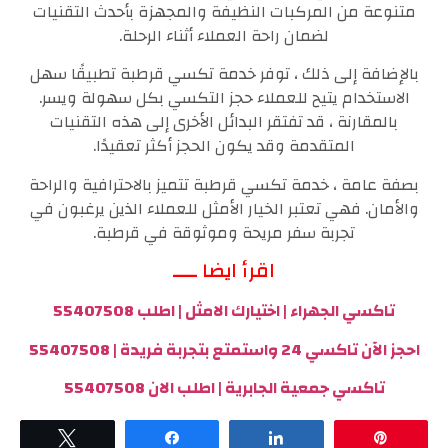
متنوعة من المركبات النظيفة والمجهزة بأحدث التقنيات
لضمان راحة العملاء أثناء الرحلة.
بالإضافة إلى ذلك ، توفر خدمة تكسي قرطبة تطبيقًا سهل
الاستخدام يتيح للعملاء حجز التكسي بكل سهولة ويسر.
بالمقارنة ، قد تفتقر البدائل الأخرى إلى هذه التقنيات
المتقدمة وقد يكون الحجز أكثر تعقيدًا.
بصفة عامة ، خدمة تكسي قرطبة تتميز بالاحترافية والراحة
والأمان. فهي تعتبر الخيار الأمثل للعملاء الذين يرغبون في
تجربة سفر مريحة وموثوقة في قرطبة.
اقرأ ايضا ــــ
تاكسي الجهراء | اختيارك الامثل | اطلب 55407508
احجز الآن تاكسي 24 واستمتع بتجربة فريدة | 55407508
تاكسي جمعية الجابرية | اطلب الان 55407508
Tweet
Share
Share
Pin