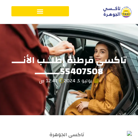
تاكسي قرطبة إطلــب الأنــــ
55407508ـــــــــ
يوليو 5, 2024
12:47 ص