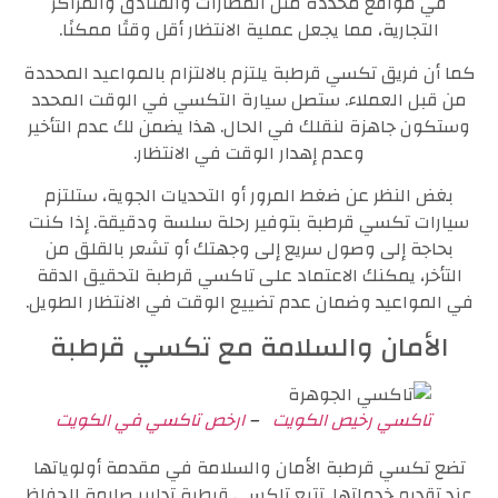
في مواقع محددة مثل المطارات والفنادق والمراكز
التجارية، مما يجعل عملية الانتظار أقل وقتًا ممكنًا.
كما أن فريق تكسي قرطبة يلتزم بالالتزام بالمواعيد المحددة
من قبل العملاء. ستصل سيارة التكسي في الوقت المحدد
وستكون جاهزة لنقلك في الحال. هذا يضمن لك عدم التأخير
وعدم إهدار الوقت في الانتظار.
بغض النظر عن ضغط المرور أو التحديات الجوية، ستلتزم
سيارات تكسي قرطبة بتوفير رحلة سلسة ودقيقة. إذا كنت
بحاجة إلى وصول سريع إلى وجهتك أو تشعر بالقلق من
التأخر، يمكنك الاعتماد على تاكسي قرطبة لتحقيق الدقة
في المواعيد وضمان عدم تضييع الوقت في الانتظار الطويل.
الأمان والسلامة مع تكسي قرطبة
تاكسي رخيص الكويت
–
ارخص تاكسي في الكويت
تضع تكسي قرطبة الأمان والسلامة في مقدمة أولوياتها
عند تقديم خدماتها. تتبع تاكسي قرطبة تدابير صارمة للحفاظ