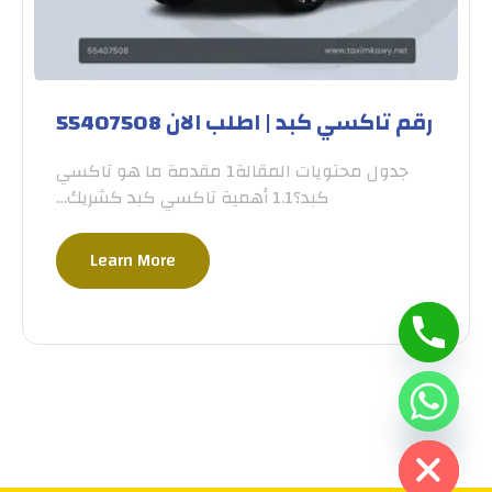
رقم تاكسي كبد | اطلب الان 55407508
جدول محتويات المقالة1 مقدمة ما هو تاكسي
كبد؟1.1 أهمية تاكسي كبد كشريك…
Learn More
Hide Ch