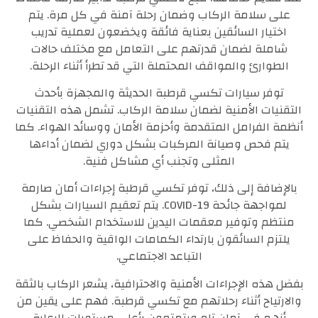
على سلامة الركاب وضمان رحلة آمنة في كل مرة. يتم
اختيار السائقين بعناية فائقة ويخضعون لعملية تدريب
شاملة لضمان قدرتهم على التعامل مع مختلف حالات
الطوارئ والمواقف المحتملة التي قد تطرأ أثناء الرحلة.
توفر سيارات تكسي قرطبة الحديثة والمجهزة بأحدث
التقنيات الأمنية لضمان سلامة الركاب. تشمل هذه التقنيات
أنظمة الفرامل المتقدمة وأحزمة الأمان ووسائد الهواء. كما
يتم فحص وصيانة المركبات بشكل دوري لضمان أداءها
المثلى وتجنب أي مشاكل فنية.
بالإضافة إلى ذلك، توفر تكسي قرطبة إجراءات أمان صارمة
لمواجهة جائحة COVID-19. يتم تعقيم السيارات بشكل
منتظم وتوفير معقمات اليدين للاستخدام الشخصي. كما
يلتزم السائقون بارتداء الكمامات الواقية والحفاظ على
التباعد الاجتماعي.
بفضل هذه الإجراءات الأمنية والاحترافية، يشعر الركاب بالثقة
والارتياح أثناء رحلاتهم مع تكسي قرطبة. فهم على يقين من
أنهم في آمان تام ويتمتعون بأعلى مستويات الرعاية