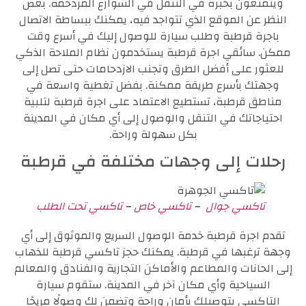
ويتمتعون بخبرة في التنقل في الشوارع المزدحمة. بغض
النظر عن الموقع الذي تتواجد فيه، يمكنك ببساطة الاتصال
باجرة قرطبة وطلب سيارة للوصول إليك في أسرع وقت
ممكن. سائقي اجرة قرطبة يستخدمون نظام الملاحة الذكي
للعثور على أفضل الطرق وتجنب الازدحامات حتى تصل إلى
وجهتك بأسرع طريقة ممكنة. بفضل تغطية واسعة في
مناطق قرطبة، تستطيع الاعتماد على اجرة قرطبة لتلبية
احتياجاتك في التنقل والوصول إلى أي مكان في المدينة
بكل سهولة وراحة.
رحلات إلى وجهات مختلفة في قرطبة
تاكسي جوال
–
تاكسي خاص
–
تاكسي تحت الطلب
تقدم اجرة قرطبة خدمة الوصول السريع والموثوق إلى أي
وجهة ترغبها في قرطبة. يمكنك حجز تاكسي قرطبة للذهاب
إلى الحانات والمطاعم والأماكن التجارية والفنادق والمعالم
السياحية وأي مكان آخر في المدينة. ستقوم سيارة
التاكسي بتوصيلك بأمان وراحة وتضمن لك وصولًا مريحًا