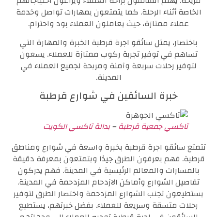
مريحة. يهتم السائقون براحة العملاء ويراعون احتياجاتهم
الخاصة أثناء الرحلة. كما يتمتعون بمهارات تواصل وخدمة
عملاء ممتازة، حيث يعاملون العملاء بود واحترام.
باختصار، يمثل سائقو اجرة قرطبة الخبرة والمهارة التي
تساهم في توفير تجربة ركوب ممتازة للعملاء. يسعون
لتوفير رحلات سريعة وآمنة ومريحة لجميع العملاء في
المدينة.
خبرة السائقين في شوارع قرطبة
تاكسي جمعية قرطبة
–
بدالة تاكسي الكويت
تتمتع سائقو اجرة قرطبة بخبرة واسعة في شوارع ومناطق
قرطبة. فهم يعرفون الطرق جيدًا ويتمتعون بمعرفة دقيقة
بالمسارات والمعالم الرئيسية في المدينة. فهم يدركون
تفاصيل الشوارع وأماكن الازدحام المزدحمة في المدينة.
يستطيعون تجنب الشوارع المزدحمة واختصار الطرق لتوفير
رحلات متسقة وسريعة للعملاء. بفضل خبرتهم، يستطيع
السائقون في اجرة قرطبة توجيه العملاء إلى وجهاتهم