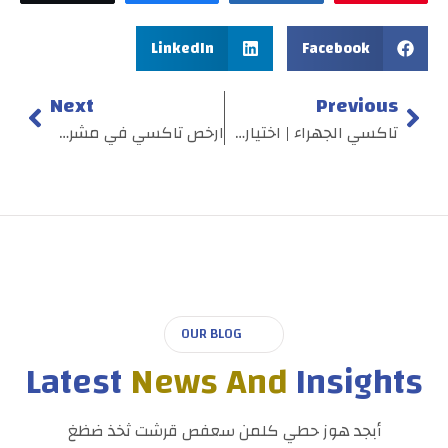
LinkedIn
Facebook
Next
Previous
تاكسي الجهراء | اختيارك الامثل | اطلب 55407508
ارخص تاكسي في مشرف – اطلب الان 55407508
OUR BLOG
Latest
News And
Insights
أبجد هوز حطي كلمن سعفص قرشت ثخذ ضظغ