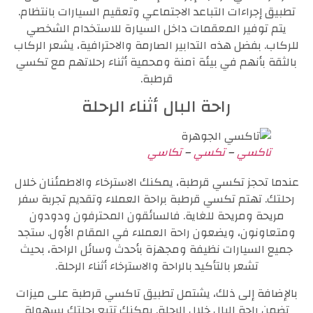
تطبيق إجراءات التباعد الاجتماعي وتعقيم السيارات بانتظام.
يتم توفير المعقمات داخل السيارة للاستخدام الشخصي
للركاب. بفضل هذه التدابير الصارمة والاحترافية، يشعر الركاب
بالثقة بأنهم في بيئة آمنة ومحمية أثناء رحلاتهم مع تكسي
قرطبة.
راحة البال أثناء الرحلة
تاكسي
–
تكسي
–
تكاسي
عندما تحجز تكسي قرطبة، يمكنك الاسترخاء والاطمئنان خلال
رحلتك. تهتم تكسي قرطبة براحة العملاء وتقديم تجربة سفر
مريحة ومريحة للغاية. فالسائقون المحترفون ودودون
ومتعاونون، ويضعون راحة العملاء في المقام الأول. ستجد
جميع السيارات نظيفة ومجهزة بأحدث وسائل الراحة، بحيث
تشعر بالتأكيد بالراحة والاسترخاء أثناء الرحلة.
بالإضافة إلى ذلك، يشتمل تطبيق تاكسي قرطبة على ميزات
تضمن راحة البال خلال الرحلة. يمكنك تتبع رحلتك بسهولة