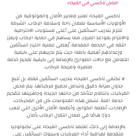
افضل تاكسي في الفيحاء
تاكسي الفيحاء تعتبر معايير الأمان والموثوقية من
الأولويات الأساسية لضمان راحة وسلامة الركاب. الشركة
تلتزم بتدريب السائقين على أعلى مستويات الاحترافية
والالتزام بقواعد المرور، مما يساهم في حماية الركاب ويعزز
الثقة في الخدمة المقدمة. يُعطى عملية اختيار السائقين
وإعدادهم أهمية بالغة؛ حيث يتم تدريبهم على كيفية
التعامل مع حالات الطوارئ بالإضافة إلى كيفية تقديم خدمة
متميزة ومريحة للركاب.
لا تكتفي تاكسي الفيحاء بتدريب السائقين فقط، بل تتبع
جدول صيانة دقيق وشامل لجميع مركباتها. يتم فحص
المركبات بانتظام للتأكد من حالتها الجيدة وجاهزيتها لتقديم
خدمة آمنة. تشمل هذه الفحوصات كل من المحركات،
الإطارات، أنظمة الكوابح، وأنظمة الأمان الأخرى التي تلعب
دورًا هامًا في ضمان انتقال الركاب بأمان.
بالإضافة إلى ذلك، تعتمد تاكسي الفيحاء على تكنولوجيا
متقدمة لمراقبة أداء المركبات وسلوك السائقين على