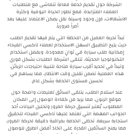
الشركة حول تقديم خدمة فعالة تتماشى مع متطلبات
العملاء المتزايدة. فمع تطور الحياة اليومية وكثرة
الانشغالات، فإن وجود وسيلة نقل يمكن الاعتماد عليها يعد
أمراً ضرورياً.
تبدأ تجربة العميل من اللحظة التي يتم فيها تقديم الطلب.
حيث يتيح التطبيق السهل الاستخدام لعملاء تاكسي الفيحاء
إمكانية طلب سيارة في ثوانٍ معدودة. وبفضل استخدام
التكنولوجيا الحديثة، تتلقى الشركة الطلبات بشكل فوري
وتبدأ في تحديد أقرب سيارة متاحة لتلبية احتياجات الزبائن.
هذه العملية تضمن تقليل وقت الانتظار، مما يساهم في
تحسين مستوى الخدمة بشكل عام.
عند استلام الطلب، يتلقى السائق تعليمات واضحة حول
موقع الزبون، مما يزيد من كفاءة الوصول إلى المكان
المطلوب. يُعتبر تنسيق حركة المرور وتحليل البيانات أحد
الجوانب المهمة التي تعتمد عليها تاكسي الفيحاء لتحقيق
استجابة سريعة. تحظى الخدمة بمراقبة دقيقة لحركة المرور،
مما يمنح السائقين القدرة على اتخاذ أفضل الطرق للوصول