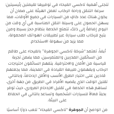
تتجلى أهمية تاكسي الفيحاء في توفيرها لقيمتين رئيسيتين:
سرعة التنقل وراحة الركاب. تعمل الهيئة على ضمان أن
يكون هناك عدد كافٍ من السيارات في جميع الأوقات، مما
يسهل الحصول على وسيلة النقل المناسبة في أي وقت من
اليوم. إضافةً إلى ذلك، تتمتع الخدمة بنظام حجز بسيط ومرن
يتيح للركاب طلب سيارة عبر تطبيقات الهواتف المحمولة،
مما يزيد من سهولة الاستخدام.
أيضاً، تعتمد “شركة تاكسي الجوهرة” بالفيحاء على طاقم
من السائقين المدربين والمتمرسين، مما يضمن تجربة
قياسية من الأمان والاحترافية. يتفهم السائقون احتياجات
الركاب ويفهمون طبيعة القيادة في المدينة، مما يجعلهم
قادرين على اختيار الطرق الأنسب والأقل ازدحاماً، وبالتالي
تقليل الوقت الذي يقضيه الأفراد في الطريق. من جهة أخرى،
تساهم هذه الخدمة في تقليل الازدحام المروري، حيث توفر
بديلاً فعالاً للسيارات الشخصية وتساعد بالتالي في الحفاظ
على البيئة.
من الواضح أن
الجوهرة
“تاكسي الفيحاء” تلعب دورًا أساسيًا